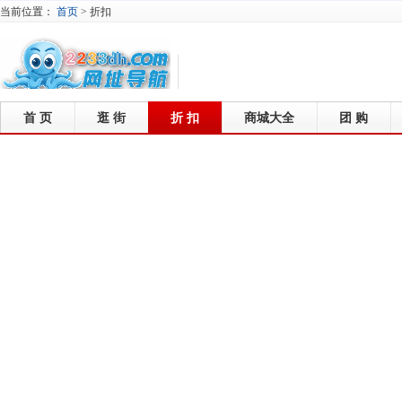
当前位置：
首页
>
折扣
首 页
逛 街
折 扣
商城大全
团 购